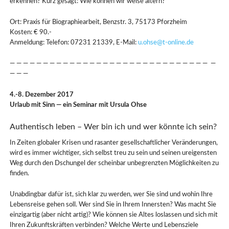
erkennen? Kurz gesagt: Wie können wir weise altern?
Ort: Praxis für Biographiearbeit, Benzstr. 3, 75173 Pforzheim
Kosten: € 90.-
Anmeldung: Telefon: 07231 21339, E-Mail:
u.ohse@t-online.de
— — — — — — — — — — — — — — — — — — — — — — — — — — — — — — —
— — —
4.-8. Dezember 2017
Urlaub mit Sinn — ein Seminar mit Ursula Ohse
Authentisch leben – Wer bin ich und wer könnte ich sein?
In Zeiten globaler Krisen und rasanter gesellschaftlicher Veränderungen,
wird es immer wichtiger, sich selbst treu zu sein und seinen ureigensten
Weg durch den Dschungel der scheinbar unbegrenzten Möglichkeiten zu
finden.
Unabdingbar dafür ist, sich klar zu werden, wer Sie sind und wohin Ihre
Lebensreise gehen soll. Wer sind Sie in Ihrem Innersten? Was macht Sie
einzigartig (aber nicht artig)? Wie können sie Altes loslassen und sich mit
Ihren Zukunftskräften verbinden? Welche Werte und Lebensziele